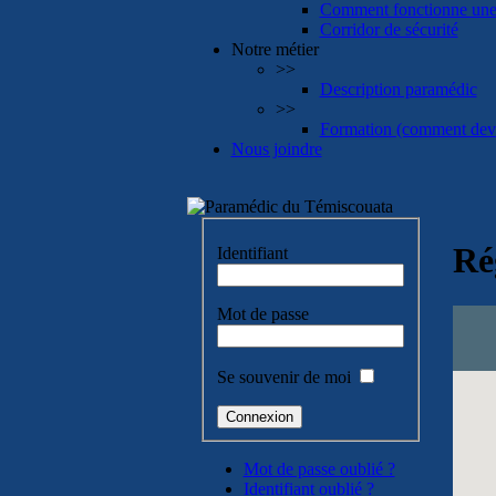
Comment fonctionne une 
Corridor de sécurité
Notre métier
>>
Description paramédic
>>
Formation (comment dev
Nous joindre
Ré
Identifiant
Mot de passe
Se souvenir de moi
Mot de passe oublié ?
Identifiant oublié ?