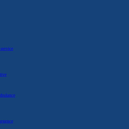
service
tive
mbulance
'urgence