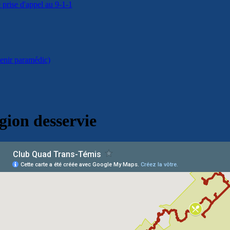
prise d'appel au 9-1-1
enir paramédic)
gion desservie